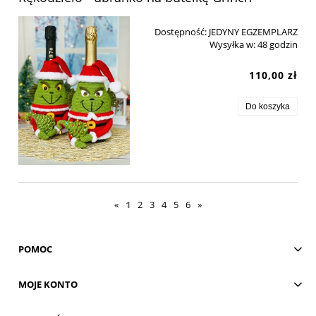
Dostępność:
JEDYNY EGZEMPLARZ
Wysyłka w:
48 godzin
110,00 zł
Do koszyka
«
1
2
3
4
5
6
»
POMOC
MOJE KONTO