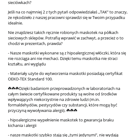
sieciówkach?
Jeśli na co najmniej 2 z tych pytań odpowiedziałaś ,,TAK” to znaczy,
że rękodzieło z naszej pracowni sprawdzi się w Twoim przypadku
idealnie.
Nie znajdziesz takich ręcznie robionych maskotek na półkach
sieciowych sklepów. Potrafią wprawić w zachwyt, a przecież o to
chodzi w prezentach, prawda?
- Nasze maskotki wykonane są z hipoalergicznej włóczki, która się
nie rozciąga ani nie mechaci. Dzięki temu maskotka nie straci
kształtu, ani wyglądu
- Materiały użyte do wytworzenia maskotki posiadają certyfikat
OEKO-TEX Standard 100.
☘️☘️☘️Dzięki badaniom przeprowadzonych w laboratoriach na
całym świecie certyfikowane produkty są wolne od środków
wpływających niekorzystnie na zdrowie ludzi (m.in.
formaldehydów, pestycydów czy substancji, które mogą być
przyczyną wywoływania alergii). ☘️☘️☘️
- hipoalergiczne wypełnienie maskotek to gwarancja braku
kichania i alergii
- nasze maskotki szybko stają się „tymi jedynymi”, nie wydają