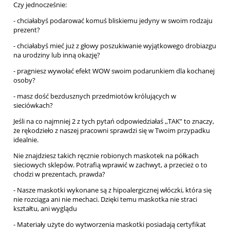
Czy jednocześnie:
- chciałabyś podarować komuś bliskiemu jedyny w swoim rodzaju
prezent?
- chciałabyś mieć już z głowy poszukiwanie wyjątkowego drobiazgu
na urodziny lub inną okazję?
- pragniesz wywołać efekt WOW swoim podarunkiem dla kochanej
osoby?
- masz dość bezdusznych przedmiotów królujących w
sieciówkach?
Jeśli na co najmniej 2 z tych pytań odpowiedziałaś ,,TAK” to znaczy,
że rękodzieło z naszej pracowni sprawdzi się w Twoim przypadku
idealnie.
Nie znajdziesz takich ręcznie robionych maskotek na półkach
sieciowych sklepów. Potrafią wprawić w zachwyt, a przecież o to
chodzi w prezentach, prawda?
- Nasze maskotki wykonane są z hipoalergicznej włóczki, która się
nie rozciąga ani nie mechaci. Dzięki temu maskotka nie straci
kształtu, ani wyglądu
- Materiały użyte do wytworzenia maskotki posiadają certyfikat