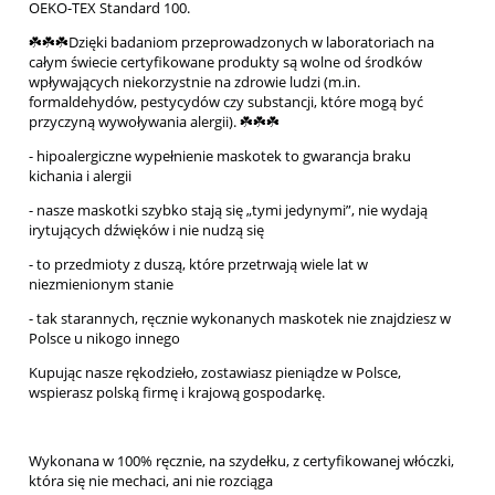
OEKO-TEX Standard 100.
☘️☘️☘️Dzięki badaniom przeprowadzonych w laboratoriach na
całym świecie certyfikowane produkty są wolne od środków
wpływających niekorzystnie na zdrowie ludzi (m.in.
formaldehydów, pestycydów czy substancji, które mogą być
przyczyną wywoływania alergii). ☘️☘️☘️
- hipoalergiczne wypełnienie maskotek to gwarancja braku
kichania i alergii
- nasze maskotki szybko stają się „tymi jedynymi”, nie wydają
irytujących dźwięków i nie nudzą się
- to przedmioty z duszą, które przetrwają wiele lat w
niezmienionym stanie
- tak starannych, ręcznie wykonanych maskotek nie znajdziesz w
Polsce u nikogo innego
Kupując nasze rękodzieło, zostawiasz pieniądze w Polsce,
wspierasz polską firmę i krajową gospodarkę.
Wykonana w 100% ręcznie, na szydełku, z certyfikowanej włóczki,
która się nie mechaci, ani nie rozciąga