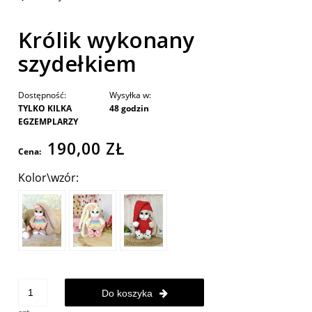
Królik wykonany
szydełkiem
Dostępność:
Wysyłka w:
TYLKO KILKA
48 godzin
EGZEMPLARZY
190,00 ZŁ
Cena:
Kolor\wzór:
Do koszyka