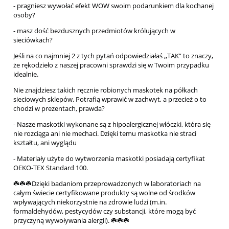
- pragniesz wywołać efekt WOW swoim podarunkiem dla kochanej
osoby?
- masz dość bezdusznych przedmiotów królujących w
sieciówkach?
Jeśli na co najmniej 2 z tych pytań odpowiedziałaś ,,TAK” to znaczy,
że rękodzieło z naszej pracowni sprawdzi się w Twoim przypadku
idealnie.
Nie znajdziesz takich ręcznie robionych maskotek na półkach
sieciowych sklepów. Potrafią wprawić w zachwyt, a przecież o to
chodzi w prezentach, prawda?
- Nasze maskotki wykonane są z hipoalergicznej włóczki, która się
nie rozciąga ani nie mechaci. Dzięki temu maskotka nie straci
kształtu, ani wyglądu
- Materiały użyte do wytworzenia maskotki posiadają certyfikat
OEKO-TEX Standard 100.
☘️☘️☘️Dzięki badaniom przeprowadzonych w laboratoriach na
całym świecie certyfikowane produkty są wolne od środków
wpływających niekorzystnie na zdrowie ludzi (m.in.
formaldehydów, pestycydów czy substancji, które mogą być
przyczyną wywoływania alergii). ☘️☘️☘️