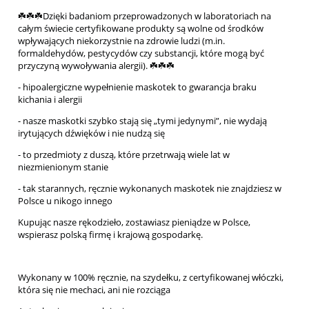
☘️☘️☘️Dzięki badaniom przeprowadzonych w laboratoriach na
całym świecie certyfikowane produkty są wolne od środków
wpływających niekorzystnie na zdrowie ludzi (m.in.
formaldehydów, pestycydów czy substancji, które mogą być
przyczyną wywoływania alergii). ☘️☘️☘️
- hipoalergiczne wypełnienie maskotek to gwarancja braku
kichania i alergii
- nasze maskotki szybko stają się „tymi jedynymi”, nie wydają
irytujących dźwięków i nie nudzą się
- to przedmioty z duszą, które przetrwają wiele lat w
niezmienionym stanie
- tak starannych, ręcznie wykonanych maskotek nie znajdziesz w
Polsce u nikogo innego
Kupując nasze rękodzieło, zostawiasz pieniądze w Polsce,
wspierasz polską firmę i krajową gospodarkę.
Wykonany w 100% ręcznie, na szydełku, z certyfikowanej włóczki,
która się nie mechaci, ani nie rozciąga