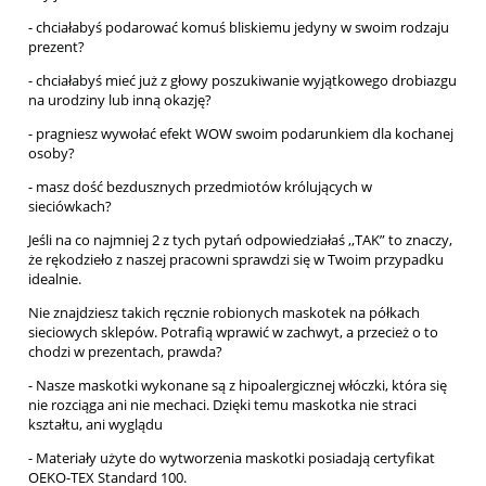
- chciałabyś podarować komuś bliskiemu jedyny w swoim rodzaju
prezent?
- chciałabyś mieć już z głowy poszukiwanie wyjątkowego drobiazgu
na urodziny lub inną okazję?
- pragniesz wywołać efekt WOW swoim podarunkiem dla kochanej
osoby?
- masz dość bezdusznych przedmiotów królujących w
sieciówkach?
Jeśli na co najmniej 2 z tych pytań odpowiedziałaś ,,TAK” to znaczy,
że rękodzieło z naszej pracowni sprawdzi się w Twoim przypadku
idealnie.
Nie znajdziesz takich ręcznie robionych maskotek na półkach
sieciowych sklepów. Potrafią wprawić w zachwyt, a przecież o to
chodzi w prezentach, prawda?
- Nasze maskotki wykonane są z hipoalergicznej włóczki, która się
nie rozciąga ani nie mechaci. Dzięki temu maskotka nie straci
kształtu, ani wyglądu
- Materiały użyte do wytworzenia maskotki posiadają certyfikat
OEKO-TEX Standard 100.