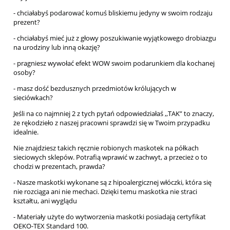
- chciałabyś podarować komuś bliskiemu jedyny w swoim rodzaju
prezent?
- chciałabyś mieć już z głowy poszukiwanie wyjątkowego drobiazgu
na urodziny lub inną okazję?
- pragniesz wywołać efekt WOW swoim podarunkiem dla kochanej
osoby?
- masz dość bezdusznych przedmiotów królujących w
sieciówkach?
Jeśli na co najmniej 2 z tych pytań odpowiedziałaś ,,TAK” to znaczy,
że rękodzieło z naszej pracowni sprawdzi się w Twoim przypadku
idealnie.
Nie znajdziesz takich ręcznie robionych maskotek na półkach
sieciowych sklepów. Potrafią wprawić w zachwyt, a przecież o to
chodzi w prezentach, prawda?
- Nasze maskotki wykonane są z hipoalergicznej włóczki, która się
nie rozciąga ani nie mechaci. Dzięki temu maskotka nie straci
kształtu, ani wyglądu
- Materiały użyte do wytworzenia maskotki posiadają certyfikat
OEKO-TEX Standard 100.