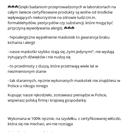
☘️☘️☘️Dzięki badaniom przeprowadzonych w laboratoriach na
całym świecie certyfikowane produkty są wolne od środków
wpływających niekorzystnie na zdrowie ludzi (m.in.
formaldehydów, pestycydów czy substancji, które mogą być
przyczyną wywoływania alergii). ☘️☘️☘️
- hipoalergiczne wypełnienie maskotek to gwarancja braku
kichania i alergii
- nasze maskotki szybko stają się „tymi jedynymi”, nie wydają
irytujących dźwięków i nie nudzą się
- to przedmioty z duszą, które przetrwają wiele lat w
niezmienionym stanie
- tak starannych, ręcznie wykonanych maskotek nie znajdziesz w
Polsce u nikogo innego
Kupując nasze rękodzieło, zostawiasz pieniądze w Polsce,
wspierasz polską firmę i krajową gospodarkę.
Wykonana w 100% ręcznie, na szydełku, z certyfikowanej włóczki,
która się nie mechaci, ani nie rozciąga