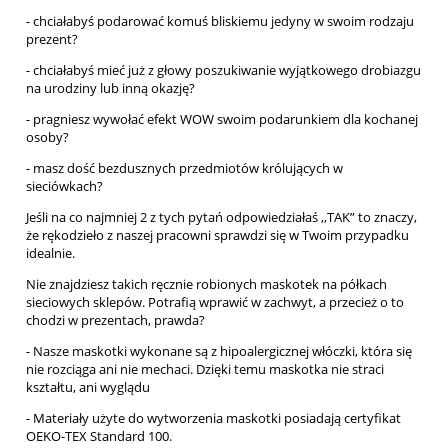
- chciałabyś podarować komuś bliskiemu jedyny w swoim rodzaju
prezent?
- chciałabyś mieć już z głowy poszukiwanie wyjątkowego drobiazgu
na urodziny lub inną okazję?
- pragniesz wywołać efekt WOW swoim podarunkiem dla kochanej
osoby?
- masz dość bezdusznych przedmiotów królujących w
sieciówkach?
Jeśli na co najmniej 2 z tych pytań odpowiedziałaś ,,TAK” to znaczy,
że rękodzieło z naszej pracowni sprawdzi się w Twoim przypadku
idealnie.
Nie znajdziesz takich ręcznie robionych maskotek na półkach
sieciowych sklepów. Potrafią wprawić w zachwyt, a przecież o to
chodzi w prezentach, prawda?
- Nasze maskotki wykonane są z hipoalergicznej włóczki, która się
nie rozciąga ani nie mechaci. Dzięki temu maskotka nie straci
kształtu, ani wyglądu
- Materiały użyte do wytworzenia maskotki posiadają certyfikat
OEKO-TEX Standard 100.