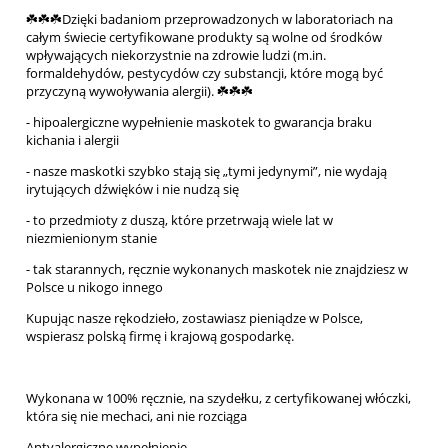
☘️☘️☘️Dzięki badaniom przeprowadzonych w laboratoriach na
całym świecie certyfikowane produkty są wolne od środków
wpływających niekorzystnie na zdrowie ludzi (m.in.
formaldehydów, pestycydów czy substancji, które mogą być
przyczyną wywoływania alergii). ☘️☘️☘️
- hipoalergiczne wypełnienie maskotek to gwarancja braku
kichania i alergii
- nasze maskotki szybko stają się „tymi jedynymi”, nie wydają
irytujących dźwięków i nie nudzą się
- to przedmioty z duszą, które przetrwają wiele lat w
niezmienionym stanie
- tak starannych, ręcznie wykonanych maskotek nie znajdziesz w
Polsce u nikogo innego
Kupując nasze rękodzieło, zostawiasz pieniądze w Polsce,
wspierasz polską firmę i krajową gospodarkę.
Wykonana w 100% ręcznie, na szydełku, z certyfikowanej włóczki,
która się nie mechaci, ani nie rozciąga
Antyalergiczne wypełnienie