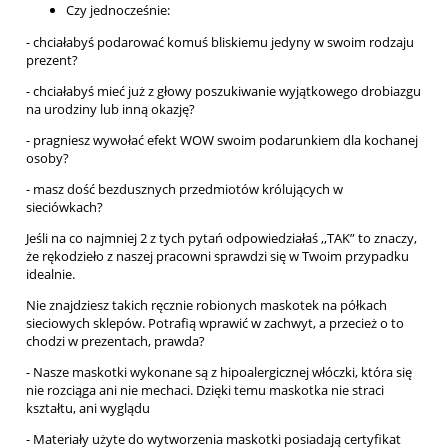
Czy jednocześnie:
- chciałabyś podarować komuś bliskiemu jedyny w swoim rodzaju
prezent?
- chciałabyś mieć już z głowy poszukiwanie wyjątkowego drobiazgu
na urodziny lub inną okazję?
- pragniesz wywołać efekt WOW swoim podarunkiem dla kochanej
osoby?
- masz dość bezdusznych przedmiotów królujących w
sieciówkach?
Jeśli na co najmniej 2 z tych pytań odpowiedziałaś ,,TAK” to znaczy,
że rękodzieło z naszej pracowni sprawdzi się w Twoim przypadku
idealnie.
Nie znajdziesz takich ręcznie robionych maskotek na półkach
sieciowych sklepów. Potrafią wprawić w zachwyt, a przecież o to
chodzi w prezentach, prawda?
- Nasze maskotki wykonane są z hipoalergicznej włóczki, która się
nie rozciąga ani nie mechaci. Dzięki temu maskotka nie straci
kształtu, ani wyglądu
- Materiały użyte do wytworzenia maskotki posiadają certyfikat