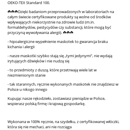
OEKO-TEX Standard 100.
☘️☘️☘️Dzięki badaniom przeprowadzonych w laboratoriach na
całym świecie certyfikowane produkty są wolne od środków
wpływających niekorzystnie na zdrowie ludzi (m.in.
formaldehydów, pestycydów czy substancji, które mogą być
przyczyną wywoływania alergii). ☘️☘️☘️
- hipoalergiczne wypełnienie maskotek to gwarancja braku
kichania i alergii
- nasze maskotki szybko stają się „tymi jedynymi”, nie wydają
irytujących dźwięków i nie nudzą się
- to przedmioty z duszą, które przetrwają wiele lat w
niezmienionym stanie
- tak starannych, ręcznie wykonanych maskotek nie znajdziesz w
Polsce u nikogo innego
Kupując nasze rękodzieło, zostawiasz pieniądze w Polsce,
wspierasz polską firmę i krajową gospodarkę.
Wykonana w 100% ręcznie, na szydełku, z certyfikowanej włóczki,
która się nie mechaci, ani nie rozciąga